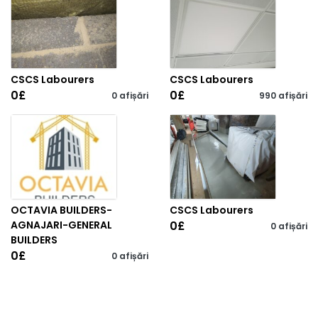
CSCS Labourers
CSCS Labourers
0
£
0
£
0 afișări
990 afișări
OCTAVIA BUILDERS-
CSCS Labourers
AGNAJARI-GENERAL
0
£
0 afișări
BUILDERS
0
£
0 afișări