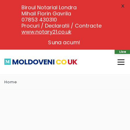
X
Biroul Notarial Londra
Mihail Florin Gavrila
07853 430310
Procuri / Declaratii / Contracte
www.notary21.co.uk
Suna acum!
Live
MOLDOVENI
CO
UK
Home