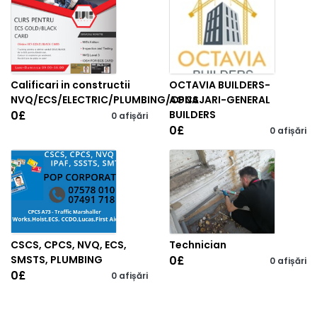
Calificari in constructii
OCTAVIA BUILDERS-
NVQ/ECS/ELECTRIC/PLUMBING/CPCS
AGNAJARI-GENERAL
0
£
BUILDERS
0 afișări
0
£
0 afișări
CSCS, CPCS, NVQ, ECS,
Technician
SMSTS, PLUMBING
0
£
0 afișări
0
£
0 afișări