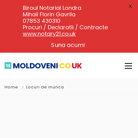
X
Biroul Notarial Londra
Mihail Florin Gavrila
07853 430310
Procuri / Declaratii / Contracte
www.notary21.co.uk
Suna acum!
MOLDOVENI
CO
UK
Home
Locuri de munca