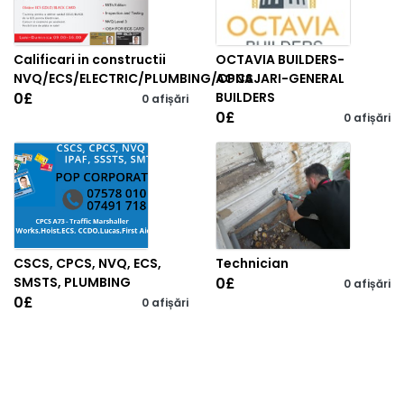
Calificari in constructii
OCTAVIA BUILDERS-
NVQ/ECS/ELECTRIC/PLUMBING/CPCS
AGNAJARI-GENERAL
0
£
BUILDERS
0 afișări
0
£
0 afișări
CSCS, CPCS, NVQ, ECS,
Technician
SMSTS, PLUMBING
0
£
0 afișări
0
£
0 afișări