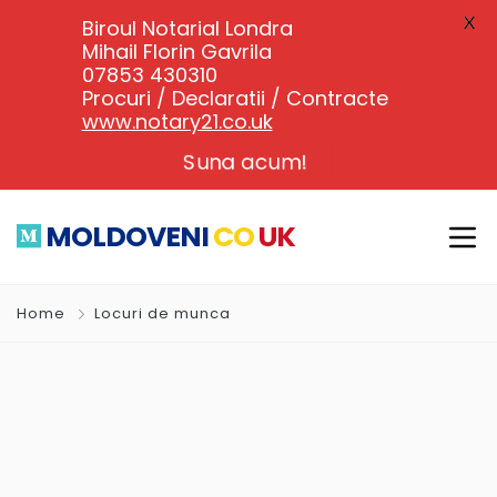
X
Biroul Notarial Londra
Mihail Florin Gavrila
07853 430310
Procuri / Declaratii / Contracte
www.notary21.co.uk
Suna acum!
MOLDOVENI
CO
UK
Home
Locuri de munca