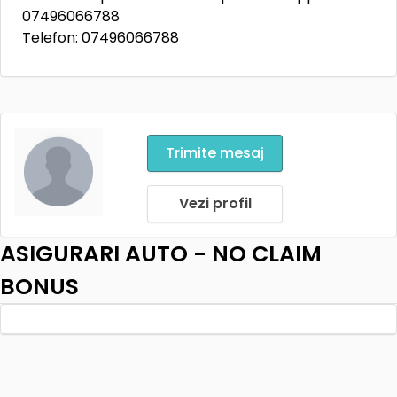
07496066788
Telefon: 07496066788
Trimite mesaj
Vezi profil
ASIGURARI AUTO - NO CLAIM
BONUS