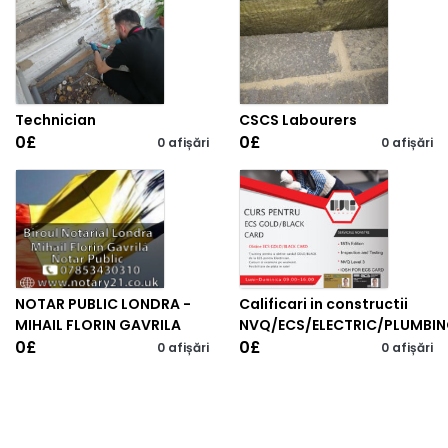
Technician
CSCS Labourers
0
£
0
£
0 afișări
0 afișări
NOTAR PUBLIC LONDRA -
Calificari in constructii
MIHAIL FLORIN GAVRILA
NVQ/ECS/ELECTRIC/PLUMBI
0
£
0
£
0 afișări
0 afișări