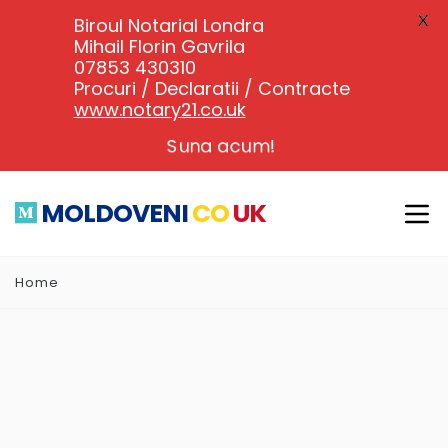
X
Biroul Notarial Londra
Mihail Florin Gavrila
07853 430310
Procuri / Declaratii / Contracte
www.notary21.co.uk
Suna acum!
MOLDOVENI
CO
UK
Home