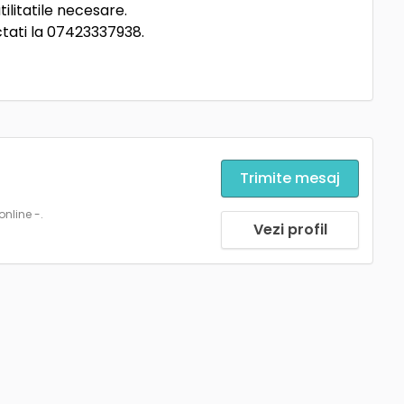
ilitatile necesare.
ctati la 07423337938.
Trimite mesaj
online -.
Vezi profil