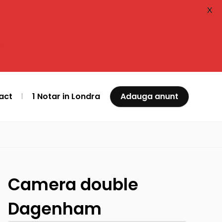
X
act
1 Notar in Londra
Adauga anunt
Camera double
Dagenham