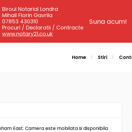
Biroul Notarial Londra
Mihail Florin Gavrila
07853 430310
Suna acum!
Procuri / Declaratii / Contracte
www.notary21.co.uk
Home
Stiri
Cont
ham East. Camera este mobilata si disponibila