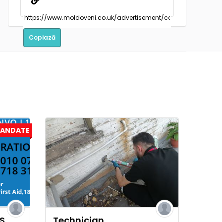
Copiază
ANDATE
S,
Technician