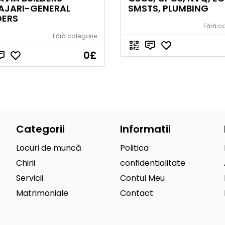
AJARI-GENERAL
SMSTS, PLUMBING
DERS
Fără c
Fără categorie
0
£
Categorii
Informatii
Locuri de muncă
Politica
Chirii
confidentialitate
Servicii
Contul Meu
Matrimoniale
Contact