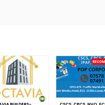
RECOM
VIA BUILDERS-
CSCS, CPCS, NVQ, EC