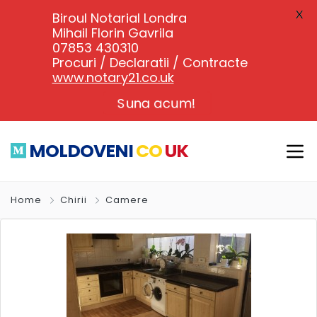
X
Biroul Notarial Londra
Mihail Florin Gavrila
07853 430310
Procuri / Declaratii / Contracte
www.notary21.co.uk
Suna acum!
MOLDOVENI
CO
UK
Home
Chirii
Camere