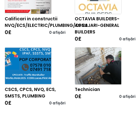
Calificari in constructii
OCTAVIA BUILDERS-
NVQ/ECS/ELECTRIC/PLUMBING/CPCS
AGNAJARI-GENERAL
0
£
BUILDERS
0 afișări
0
£
0 afișări
CSCS, CPCS, NVQ, ECS,
Technician
SMSTS, PLUMBING
0
£
0 afișări
0
£
0 afișări