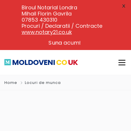
X
Biroul Notarial Londra
Mihail Florin Gavrila
07853 430310
Procuri / Declaratii / Contracte
www.notary21.co.uk
Suna acum!
MOLDOVENI
CO
UK
Home
Locuri de munca