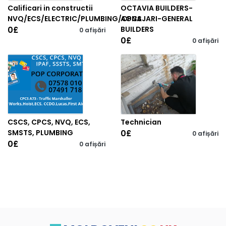
Calificari in constructii
OCTAVIA BUILDERS-
NVQ/ECS/ELECTRIC/PLUMBING/CPCS
AGNAJARI-GENERAL
0
£
BUILDERS
0 afișări
0
£
0 afișări
CSCS, CPCS, NVQ, ECS,
Technician
SMSTS, PLUMBING
0
£
0 afișări
0
£
0 afișări