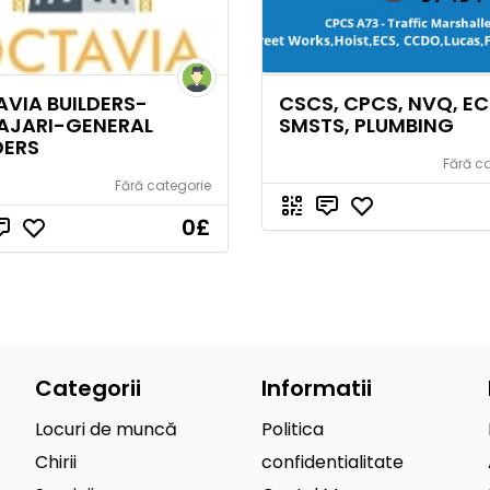
VIA BUILDERS-
CSCS, CPCS, NVQ, EC
AJARI-GENERAL
SMSTS, PLUMBING
DERS
Fără c
Fără categorie
0
£
Categorii
Informatii
Locuri de muncă
Politica
Chirii
confidentialitate