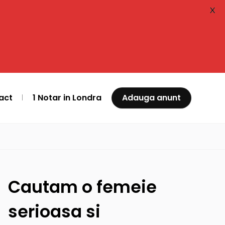
X
act
1 Notar in Londra
Adauga anunt
Cautam o femeie
serioasa si