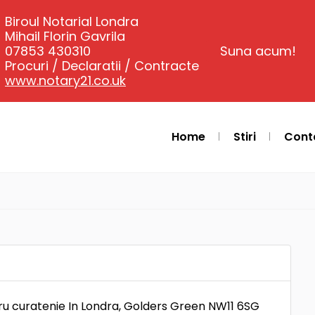
Biroul Notarial Londra
Mihail Florin Gavrila
07853 430310
Suna acum!
Procuri / Declaratii / Contracte
www.notary21.co.uk
Home
Stiri
Cont
ru curatenie In Londra, Golders Green NW11 6SG