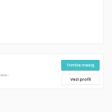
Trimite mesaj
line -.
Vezi profil