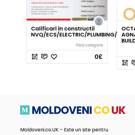
Calificari in constructii
OCTA
NVQ/ECS/ELECTRIC/PLUMBING/CPCS
AGN
BUIL
Fără categorie
0
£
MOLDOVENI
CO
UK
Moldoveni.co.UK – Este un site pentru