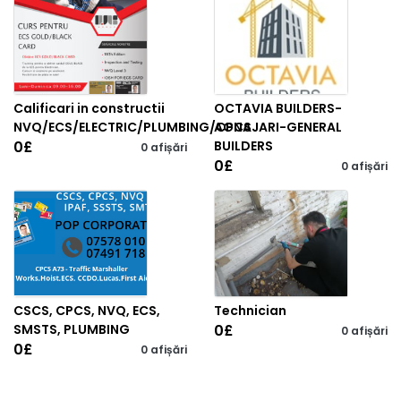
Calificari in constructii
OCTAVIA BUILDERS-
NVQ/ECS/ELECTRIC/PLUMBING/CPCS
AGNAJARI-GENERAL
0
£
BUILDERS
0 afișări
0
£
0 afișări
CSCS, CPCS, NVQ, ECS,
Technician
SMSTS, PLUMBING
0
£
0 afișări
0
£
0 afișări