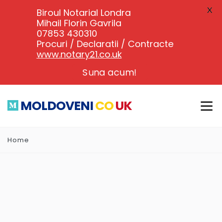
X
Biroul Notarial Londra
Mihail Florin Gavrila
07853 430310
Procuri / Declaratii / Contracte
www.notary21.co.uk
Suna acum!
MOLDOVENI
CO
UK
Home