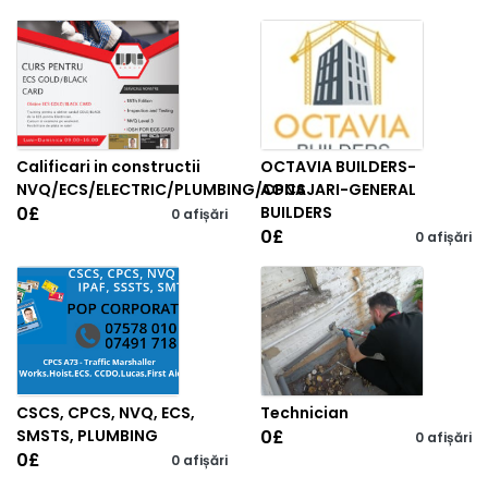
Calificari in constructii
OCTAVIA BUILDERS-
NVQ/ECS/ELECTRIC/PLUMBING/CPCS
AGNAJARI-GENERAL
0
£
BUILDERS
0 afișări
0
£
0 afișări
CSCS, CPCS, NVQ, ECS,
Technician
SMSTS, PLUMBING
0
£
0 afișări
0
£
0 afișări