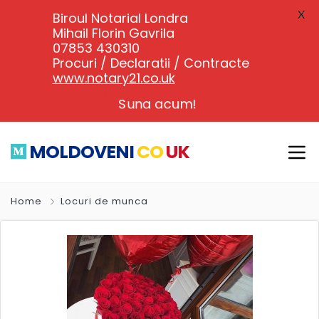
X
Biroul Notarial Londra
Mihail Florin Gavrila
07853 430310
Procuri / Declaratii / Contracte
www.notary21.co.uk
Suna acum!
MOLDOVENI
CO
UK
Home
Locuri de munca