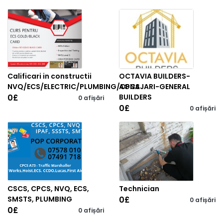
Calificari in constructii
OCTAVIA BUILDERS-
NVQ/ECS/ELECTRIC/PLUMBING/CPCS
AGNAJARI-GENERAL
0
£
BUILDERS
0 afișări
0
£
0 afișări
CSCS, CPCS, NVQ, ECS,
Technician
SMSTS, PLUMBING
0
£
0 afișări
0
£
0 afișări