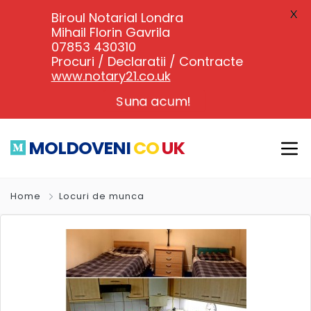
X
Biroul Notarial Londra
Mihail Florin Gavrila
07853 430310
Procuri / Declaratii / Contracte
www.notary21.co.uk
Suna acum!
MOLDOVENI
CO
UK
Home
Locuri de munca