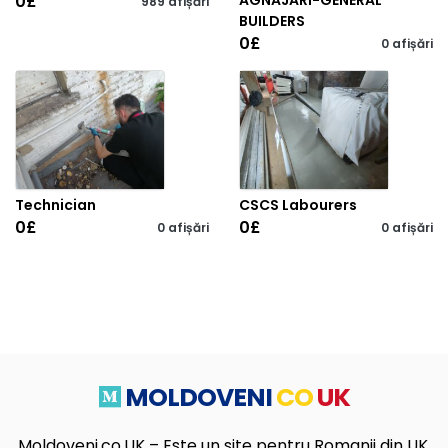
0
£
AGNAJARI-GENERAL
989 afișări
BUILDERS
0
£
0 afișări
Technician
CSCS Labourers
0
£
0
£
0 afișări
0 afișări
MOLDOVENI
CO
UK
Moldoveni.co.UK – Este un site pentru Romanii din UK.