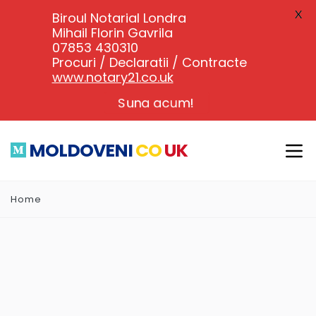
X
Biroul Notarial Londra
Mihail Florin Gavrila
07853 430310
Procuri / Declaratii / Contracte
www.notary21.co.uk
Suna acum!
MOLDOVENI
CO
UK
Home