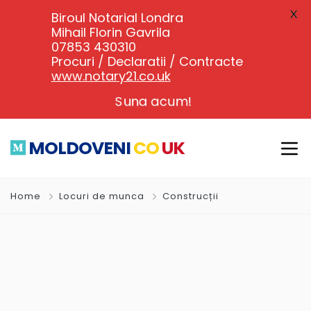
X
Biroul Notarial Londra
Mihail Florin Gavrila
07853 430310
Procuri / Declaratii / Contracte
www.notary21.co.uk
Suna acum!
MOLDOVENI
CO
UK
Home
Locuri de munca
Construcții