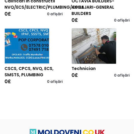
Calificari in constructii
OCTAVIA BUILDERS-
NVQ/ECS/ELECTRIC/PLUMBING/CPCS
AGNAJARI-GENERAL
0
£
BUILDERS
0 afișări
0
£
0 afișări
CSCS, CPCS, NVQ, ECS,
Technician
SMSTS, PLUMBING
0
£
0 afișări
0
£
0 afișări
MOLDOVENI
CO
UK