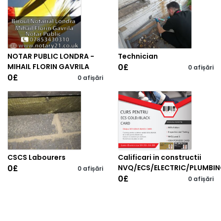
NOTAR PUBLIC LONDRA -
Technician
MIHAIL FLORIN GAVRILA
0
£
0 afișări
0
£
0 afișări
CSCS Labourers
Calificari in constructii
0
£
NVQ/ECS/ELECTRIC/PLUMBI
0 afișări
0
£
0 afișări