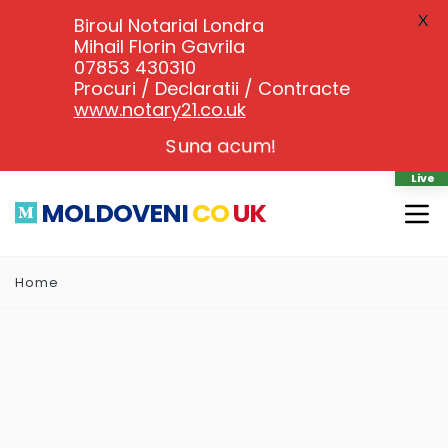
X
Biroul Notarial Londra
Mihail Florin Gavrila
07853 430310
Procuri / Declaratii / Contracte
www.notary21.co.uk
Suna acum!
Live
MOLDOVENI
CO
UK
Home