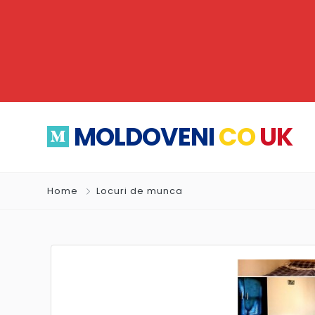
MOLDOVENI
CO
UK
Home
Locuri de munca