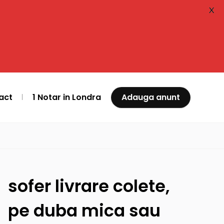
X
act
1 Notar in Londra
Adauga anunt
sofer livrare colete,
pe duba mica sau