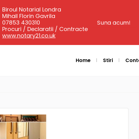
Biroul Notarial Londra
Mihail Florin Gavrila
07853 430310
Suna acum!
Procuri / Declaratii / Contracte
www.notary21.co.uk
Home
Stiri
Cont