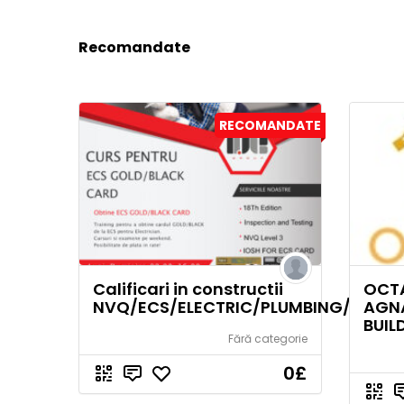
Recomandate
RECOMANDATE
Calificari in constructii
OCTA
NVQ/ECS/ELECTRIC/PLUMBING/CPCS
AGN
BUIL
Fără categorie
0
£