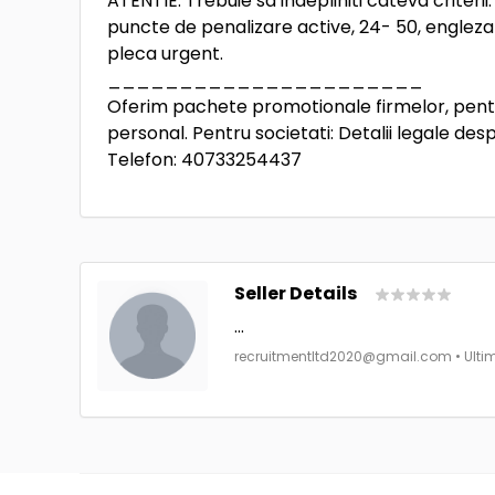
ATENTIE: Trebuie sa indepliniti cateva criterii
puncte de penalizare active, 24- 50, engleza
pleca urgent.
______________________
Oferim pachete promotionale firmelor, pentru
personal. Pentru societati: Detalii legale de
Telefon: 40733254437
Seller Details
...
recruitmentltd2020@gmail.com
• Ulti