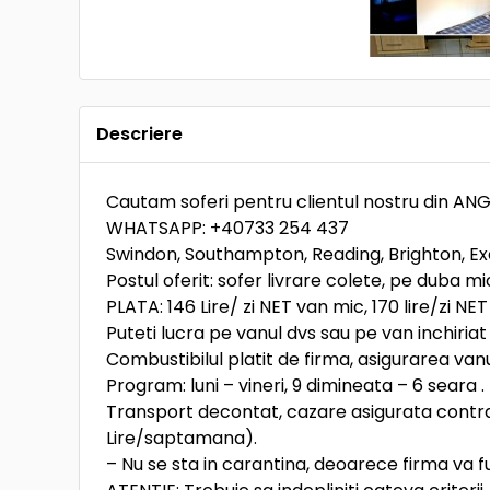
Descriere
Cautam soferi pentru clientul nostru din ANG
WHATSAPP: +40733 254 437
Swindon, Southampton, Reading, Brighton, Exe
Postul oferit: sofer livrare colete, pe duba 
PLATA: 146 Lire/ zi NET van mic, 170 lire/zi NE
Puteti lucra pe vanul dvs sau pe van inchiria
Combustibilul platit de firma, asigurarea vanu
Program: luni – vineri, 9 dimineata – 6 seara 
Transport decontat, cazare asigurata contra
Lire/saptamana).
– Nu se sta in carantina, deoarece firma va f