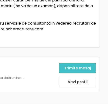
. Cazier curat, permis de cel putin doi ani fara
 mediu ( se va da un examen), disponibilitate de a
 serviciile de consultanta in vederea recrutarii de
spre noi: erecrutare.com
Trimite mesaj
ma dată online -.
Vezi profil