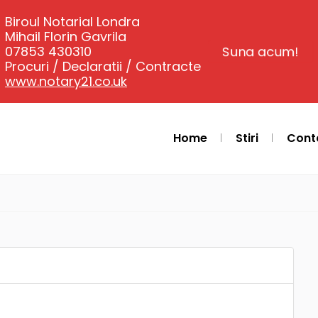
Biroul Notarial Londra
Mihail Florin Gavrila
07853 430310
Suna acum!
Procuri / Declaratii / Contracte
www.notary21.co.uk
Home
Stiri
Cont