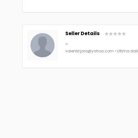
Seller Details
...
valentinjora@yahoo.com
• Ultima dată