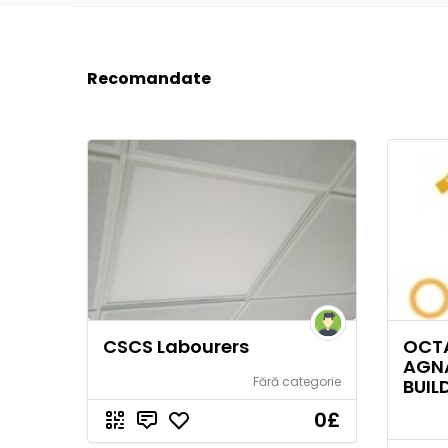
Recomandate
CSCS Labourers
OCTA
AGN
Fără categorie
BUIL
0
£