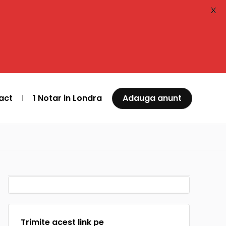
X
act
1 Notar in Londra
Adauga anunt
Trimite acest link pe