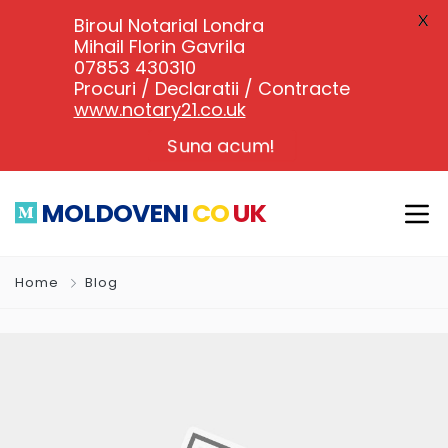
X
Biroul Notarial Londra
Mihail Florin Gavrila
07853 430310
Procuri / Declaratii / Contracte
www.notary21.co.uk
Suna acum!
MOLDOVENI
CO
UK
Home
Blog